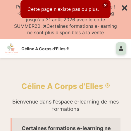
Profite de l'été pour te former à ton rythme !
Cette page n'existe pas ou plus.
-20% sur les formations et packs e-learning
jusqu'au 31 août 2026 avec le code
SUMMER20. ❌Certaines formations e-learning
ne sont plus disponibles à la vente
Céline A Corps d'Elles ®
Céline A Corps d'Elles ®
Bienvenue dans l'espace e-learning de mes
formations
Certaines formations e-learning ne